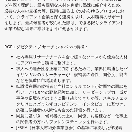
ズを深く理解し、最も適切な人材を判断し迅速に紹介するため、
必要な人材の見極め等、採用に至るまでのあらゆるプロセスにお
いて、クライアント企業と深く連携を取り、人材獲得のサポート
をします。最終候補者が絞られた際は、できる限りクライアント
企業の望む結果に導けるように働きかけます。
RGFエグゼクティブ サーチ ジャパンの特徴：
社内専属リサーチチームを含む様々なソースから優秀な人材
にアプローチし獲得に繋げます。
求人への適合性を正確に判断するために、業界に精通したバ
イリンガルのリサーチャーが、候補者の適性、関心度、能力
などを慎重に市場調査します。
転職潜在層の候補者と当社コンサルタントが対面での面談を
行い、これまでの勤務経験に加え、リーダーシップ力、成功
事例や逆境をどのように乗り越えてきたか等、スキルチェッ
クだけにとどまらずコンピテンシーインタビューに基づき、
的確に候補者の人間性も含めた評価を行います。
同意に基づき、候補者の元上司、同僚、お客様など、仕事上
の関係者の方へリファレンスチェックを行います。
JESRA（日本人材紹介事業協会）の基準に準拠した守秘義