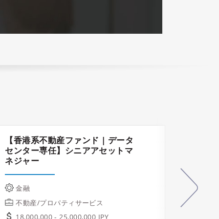
【香港系不動産ファンド | データ
建設プ
センター専任】シニアアセットマ
ネジャー
テク
業/
金融
不動
不動産/プロパティサービス
ご相
18,000,000 - 25,000,000 JPY