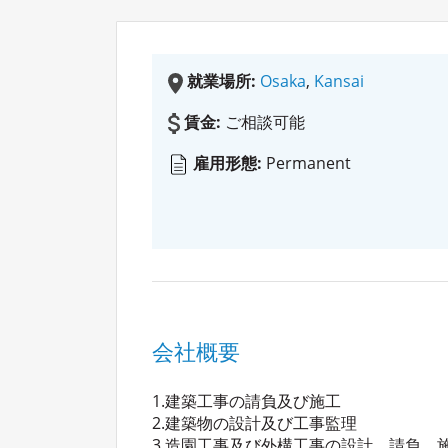
就業場所:
Osaka
,
Kansai
賃金:
ご相談可能
雇用形態:
Permanent
会社概要
1.建築工事の請負及び施工
2.建築物の設計及び工事監理
3.造園工事及び外構工事の設計、請負、