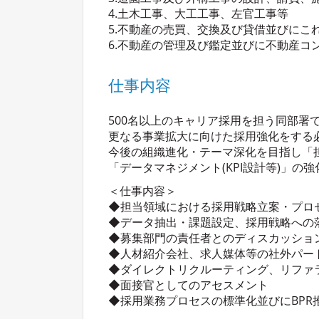
4.土木工事、大工工事、左官工事等
5.不動産の売買、交換及び貸借並びにこ
6.不動産の管理及び鑑定並びに不動産コ
仕事内容
500名以上のキャリア採用を担う同部署
更なる事業拡大に向けた採用強化をする
今後の組織進化・テーマ深化を目指し「
「データマネジメント(KPI設計等)」
＜仕事内容＞
◆担当領域における採用戦略立案・プロ
◆データ抽出・課題設定、採用戦略への
◆募集部門の責任者とのディスカッショ
◆人材紹介会社、求人媒体等の社外パー
◆ダイレクトリクルーティング、リファ
◆面接官としてのアセスメント
◆採用業務プロセスの標準化並びにBPR