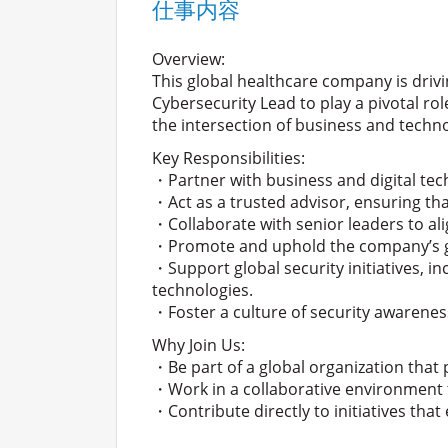
仕事内容
Overview:
This global healthcare company is drivi
Cybersecurity Lead to play a pivotal rol
the intersection of business and techn
Key Responsibilities:
・Partner with business and digital tec
・Act as a trusted advisor, ensuring th
・Collaborate with senior leaders to ali
・Promote and uphold the company’s glob
・Support global security initiatives, i
technologies.
・Foster a culture of security awarene
Why Join Us:
・Be part of a global organization that pr
・Work in a collaborative environment t
・Contribute directly to initiatives tha