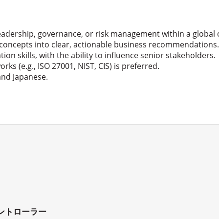
eadership, governance, or risk management within a global 
ty concepts into clear, actionable business recommendations.
 skills, with the ability to influence senior stakeholders.
ks (e.g., ISO 27001, NIST, CIS) is preferred.
and Japanese.
。
コントローラー