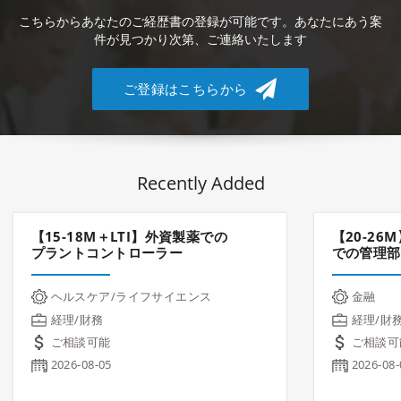
こちらからあなたのご経歴書の登録が可能です。あなたにあう案
件が見つかり次第、ご連絡いたします
ご登録はこちらから
Recently Added
【15-18M＋LTI】外資製薬での
【20-2
プラントコントローラー
での管理部
ヘルスケア/ライフサイエンス
金融
経理/財務
経理/財
ご相談可能
ご相談可
2026-08-05
2026-08-