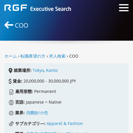
COO
ホーム
›
転職希望の方
›
求人検索
› COO
就業場所:
Tokyo
,
Kanto
賃金:
20,000,000 - 30,000,000 JPY
雇用形態:
Permanent
言語:
Japanese > Native
業界:
消費財/小売
サブカテゴリ―:
Apparel & Fashion