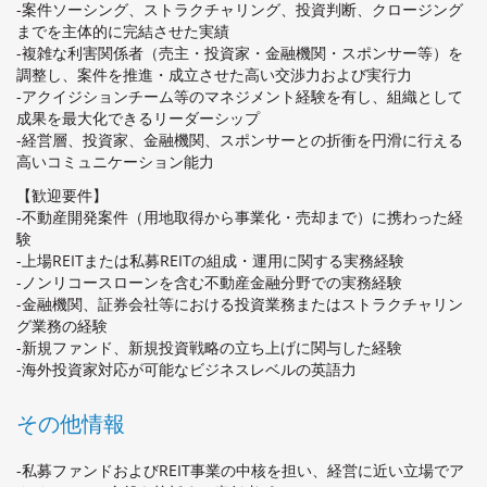
-案件ソーシング、ストラクチャリング、投資判断、クロージング
までを主体的に完結させた実績
-複雑な利害関係者（売主・投資家・金融機関・スポンサー等）を
調整し、案件を推進・成立させた高い交渉力および実行力
-アクイジションチーム等のマネジメント経験を有し、組織として
成果を最大化できるリーダーシップ
-経営層、投資家、金融機関、スポンサーとの折衝を円滑に行える
高いコミュニケーション能力
【歓迎要件】
-不動産開発案件（用地取得から事業化・売却まで）に携わった経
験
-上場REITまたは私募REITの組成・運用に関する実務経験
-ノンリコースローンを含む不動産金融分野での実務経験
-金融機関、証券会社等における投資業務またはストラクチャリン
グ業務の経験
-新規ファンド、新規投資戦略の立ち上げに関与した経験
-海外投資家対応が可能なビジネスレベルの英語力
その他情報
-私募ファンドおよびREIT事業の中核を担い、経営に近い立場でア