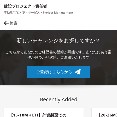
建設プロジェクト責任者
不動産/プロパティサービス > Project Management
検索
新しいチャレンジをお探しですか？
こちらからあなたのご経歴書の登録が可能です。あなたにあう案
件が見つかり次第、ご連絡いたします
ご登録はこちらから
Recently Added
【15-18M＋LTI】外資製薬での
【20-2