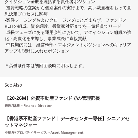
クイジション全般を統括する責任者ポジション
-投資戦略の立案から個別案件の実行まで、高い裁量権をもって意
思決定プロセスに関与
-案件ソーシングおよびクロージングにとどまらず、ファンド／
REITの組成、資金調達、投資家対応までを一気通貫でリード
-成長フェーズにある運用会社において、アクイジション組織の強
化・高度化を主導し、事業成長に直接貢献
-中長期的には、経営幹部・マネジメントポジションへのキャリア
アップも視野に入れたポジション
＊労働条件等は初回面談時に明示します。
See Also
【20-26M】外資不動産ファンドでの管理部長
経理/財務 > Finance Director
【香港系不動産ファンド | データセンター専任】シニアアセ
ットマネジャー
不動産/プロパティサービス > Asset Management