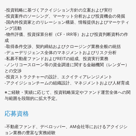
-投資戦略に基づくアクイジション方針の立案および実行
-投資案件のソーシング、マーケット分析および投資機会の発掘
-国内外投資家とのリレーション構築、情報提供およびマーケティ
ング活動
-物件評価、投資採算分析（CF・IRR等）および投資判断資料の作
成
-取得条件交渉、契約締結およびクロージング業務全般の統括
-デューデリジェンス全体のマネジメントおよびリスク分析
-私募不動産ファンドおよびREITの組成、投資実行業務
-ノンリコースローン等の資金調達に関する金融機関（レンダー）
との交渉
-投資ストラクチャーの設計、エクイティアレンジメント
-アクイジションチームの組織設計、マネジメントおよび人材育成
※ご経験・実績に応じて、投資戦略策定やファンド運営全体への関
与範囲を段階的に拡大予定。
応募資格
-不動産ファンド、デベロッパー、AM会社等におけるアクイジシ
ョン業務の豊富な実務経験