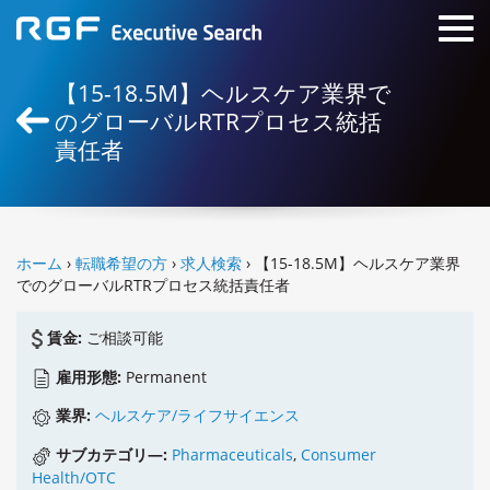
【15-18.5M】ヘルスケア業界で
のグローバルRTRプロセス統括
責任者
ホーム
›
転職希望の方
›
求人検索
› 【15-18.5M】ヘルスケア業界
でのグローバルRTRプロセス統括責任者
賃金:
ご相談可能
雇用形態:
Permanent
業界:
ヘルスケア/ライフサイエンス
サブカテゴリ―:
Pharmaceuticals
,
Consumer
Health/OTC