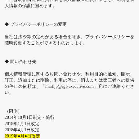
人情報の保護に努めます。
◆ プライバシーポリシーの変更
当社は法令等の定めがある場合を除き、プライバシーポリシーを
随時変更することができるものとします。
◆ 問い合わせ先
個人情報管理に関するお問い合わせや、利用目的の通知、開示、
訂正、追加または削除、利用の停止、消去または第三者への提供
の停止の依頼は、「
mail.jp@rgf-executive.com
」宛にご連絡くださ
い。
（附則）
2014
年
10
月
1
日制定・施行
2018
年
1
月
1
日改定
2018
年
4
月
1
日改定
2019
年●月●日改定