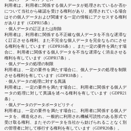
利用者は、利用者に関係する個人データが処理されているか否か
について当社から確認を受ける権利があり、処理されている場合
はその個人データおよび関連する一定の情報にアクセスする権利
があります（
GDPR15
条）。
・個人データの訂正または削除
利用者は、利用者に関係する不正確な個人データを不当な遅滞な
く訂正させる権利、また不完全な個人データを完全なものにさせ
る権利を有しています（
GDPR16
条）。また一定の要件を満たす場
合に、利用者に関係する個人データを不当な遅滞なく消去させる
権利を有しています（
GDPR17
条）。
・個人データの処理の制限
利用者は、一定の要件を満たす場合に、個人データの処理を制限
させる権利を有しています（
GDPR18
条）。
・個人データの処理に対する異議
利用者は、一定の要件を満たす場合に、利用者に関係する個人デ
ータの処理に対して異議を述べる権利を有しています（
GDPR21
条）。
・個人データのデータポータビリティ
利用者は、一定の要件を満たす場合に、利用者に関係する個人デ
ータを、構造化され、一般的に利用され機械可読性のある形式で
受け取る権利、またそのデータを当社から妨げられることなく別
の管理者に対して移行する権利を有しています（
GDPR20
条）。