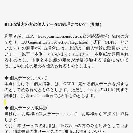
■
EEA
域内の方の個人データの処理について（別紙）
利用者が、
EEA
（
European Economic Area,
欧州経済領域）域内の方
であり、
EU General Data Protection Regulation
（以下「
GDPR
」とい
います）の適用がある場合には、上記の「個人情報の取扱いにつ
いて」（以下「本則」といいます）に加えて、本別紙が適用され
るものとし、本則と本別紙の定めが矛盾抵触する場合において
は、この別紙の定めが優先されるものとします。
◆ 個人データについて
本則における「個人情報」は、
GDPR
に定める個人データを指すも
のとして読み替えるものとします。ただし、
Cookie
の利用に関する
詳細は、別途
cookie policy
に定めるものとします。
◆ 個人データの取得源
当社は、お客様の個人データについて、お客様から直接的に取得
します。
なお、本サービスの利用は、
16
歳以上の方のみを対象としていま
す。
16
歳未満の本サービスのご利用はお控えください。