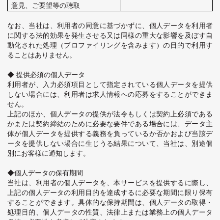
意見、ご要望等の聴取
なお、当社は、利用者の同意に基づかずに、個人データを利用者
に関する法的効果を発生させる又は同様の重大な影響を及ぼす自
動化された処理（プロファイリングを含みます）の目的で利用す
ることはありません。
◆ 提供必須の個人データ
利用者が、入力必須項目として指定されている個人データを提供
しない場合には、利用者は求人情報への応募をすることができま
せん。
上記のほか、個人データの提供が法令もしくは契約上必須である
かまたは契約締結のために必要な要件である場合には、データ主
体が個人データを提供する義務を負っているか否かおよび当該デ
ータを提供しない場合に生じうる結果について、当社は、別途個
別にお客様に通知します。
◆個人データの保有期間
当社は、利用者の個人データを、本サービスを提供するに際し、
上記の個人データの利用目的を達成するに必要な期間に限り保有
することができます。具体的な保持期間は、個人データの取得・
処理目的、個人データの性質、法律上または業務上の個人データ