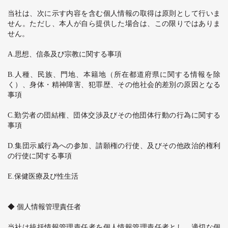
当社は、次に示す内容を含む個人情報の取得は原則として行いま
せん。ただし、本人が自ら提供した場合は、この限りではありま
せん。
A.
思想、信条及び宗教に関する事項
B.
人種、民族、門地、本籍地（所在都道府県に関する情報を除
く）、身体・精神障害、犯罪歴、その他社会的差別の原因となる
事項
C.
勤労者の団結権、団体交渉及びその他団体行動の行為に関する
事項
D.
集団示威行為への参加、請願権の行使、及びその他政治的権利
の行使に関する事項
E.
保健医療及び性生活
◆ 個人情報管理責任者
当社は統括情報管理責任者を個人情報管理責任者とし、適切な個