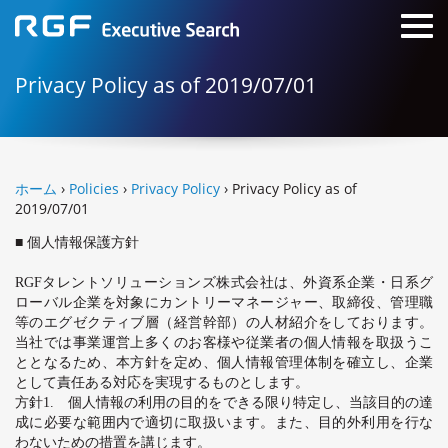
Privacy Policy as of 2019/07/01
ホーム
›
Policies
›
Privacy Policy
› Privacy Policy as of
2019/07/01
■ 個人情報保護方針
RGF
タレントソリューションズ株式会社は、外資系企業・日系グ
ローバル企業を対象にカントリーマネージャー、取締役、管理職
等のエグゼクティブ層（経営幹部）の人材紹介をしております。
当社では事業運営上多くのお客様や従業者の個人情報を取扱うこ
ととなるため、本方針を定め、個人情報管理体制を確立し、企業
として責任ある対応を実現するものとします。
方針
1.
個人情報の利用の目的をできる限り特定し、当該目的の達
成に必要な範囲内で適切に取扱います。また、目的外利用を行な
わないための措置を講じます。