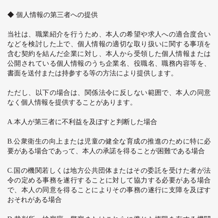
◆ 個人情報の第三者への提供
当社は、職業紹介を行うため、本人の希望や求人への適合度合い
などを検討した上で、個人情報の適切な取り扱いに関する事項を
含む契約を結んだ企業に対し、本人から受領した個人情報または
公開されている個人情報のうち企業名、役職名、職務内容等を、
書面を送付または持参する等の方法により提供します。
ただし、以下の場合は、関係法令に反しない範囲で、本人の同意
なく個人情報を提供することがあります。
A.
本人が第三者に不利益を及ぼすと判断した場合
B.
公衆衛生の向上または児童の健全な育成の推進のために特に必
要がある場合であって、本人の承諾を得ることが困難である場合
C.
国の機関若しくは地方公共団体またはその委託を受けた者が法
令の定める事務を遂行することに対して協力する必要がある場合
で、本人の同意を得ることによりその事務の遂行に支障を及ぼす
おそれがある場合