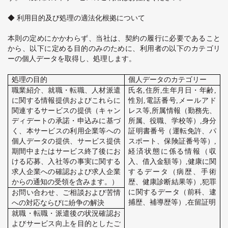
◆ 利用目的及び処理の適法化根拠について
本則の定めにかかわらず、当社は、契約の履行に必要であること
から、以下に定める目的のみのために、利用者の以下のカテゴリ
ーの個人データを取得し、処理します。
処理の目的
個人データのカテゴリー
職業紹介、就職・転職、人材派遣
氏名
,
住所
,
生年月日・年齢
,
に関する情報提供およびこれらに
性別
,
電話番号
,
メールアド
関連するサービスの提供（キャン
レス等
,
所属情報（勤務先、
ディデートの承諾・申込みに基づ
所属、役職、学校等）
,
身分
く、本サービスの利用企業等への
証明書番号（運転免許、パ
個人データの提供、サービス提供
スポート、保険証番号等）
,
期間中またはサービス終了後にお
経済状態に係る情報（収
ける応募、入社等の事実に関する
入、借入金額等）
,
健康に関
求人企業への確認および求人企業
するデータ（病歴、手術
からの通知の受領を含みます。）
歴、健康診断結果等）
,
犯罪
に関するデータ（前科、逮
お問い合わせ、ご相談および苦情
捕歴、補導歴等）
,
在留証明
への対応ならびに紛争の解決
就職・転職・派遣後の状況確認お
よびサービス向上を目的としたご