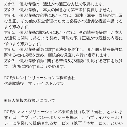
方針
2.
個人情報は、適法かつ適正な方法で取得します。
方針
3.
個人情報は、本人の同意なく第三者に提供しません。
方針
4.
個人情報の管理にあたっては、漏洩・滅失・毀損の防止及
び是正、その他の安全管理のために必要かつ適切な措置を講じる
よう努めます。
方針
5.
個人情報の取扱いにあたっては、その情報を提供した本人
が適切に関与し得るよう努め、可能な限り正確かつ最新の内容に
保つよう努力します。
方針
6.
個人情報保護に関する法令を遵守し、また個人情報保護に
関する社内規程を定め、継続的な見直しを行い遵守します。
方針
7.
個人情報保護に関する苦情及び相談に対応する窓口を設け
て、適切に対応するよう努めます。
RGF
タレントソリューションズ株式会社
代表取締役 マッカイ ストルアン
■ 個人情報の取扱いについて
RGF
タレントソリューションズ株式会社（以下「当社」といいま
す）は、当プライバシーポリシーを掲示し、当プライバシーポリ
シーに準拠して提供されるサービス（以下「本サービス」といい