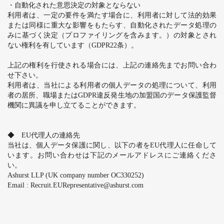
・自動化された意思決定の対象とならない
利用者は、一定の要件を満たす場合に、利用者に対して法的効果
または同様に重大な影響をもたらす、自動化されたデータ処理の
みに基づく決定（プロファイリングを含みます。）の対象とされ
ない権利を有しています（
GDPR22
条）。
上記の権利を行使される場合には、上記の連絡先までお問い合わ
せ下さい。
利用者は、当社による利用者の個人データの処理について、利用
者の居所、職場または
GDPR
違反発生地の加盟国のデータ保護監督
機関に異議を申し立てることができます。
◆
EU
代理人の連絡先
当社は、個人データ保護に関し、以下の者を
EU
代理人に任命して
います。お問い合わせは下記のメールアドレスにご連絡くださ
い。
Ashurst LLP (UK company number OC330252)
Email : Recruit.EURepresentative@ashurst.com