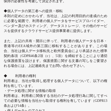
保持の必要性を考慮して決定されます。
◆個人データの第三者への提供・移転
本則の定めにかかわらず、当社は、上記の利用目的の達成のため
に必要な範囲で、利用者の個人データをサービスプロバイダー、
ベンダー及びホスティング、データストレージ、その他のサービ
スを提供するクラウドサービス提供事業者に提供します。
また、上記の共有・開示に伴って、利用者の個人データを日本・
香港等の
EEA
域外の第三国に移転することがあります。この場
合、当社は個人データ移転先と欧州委員会により承認された標準
契約条項（
GDPR46
条
2
項（
c
）、
5
項）を締結することにより適切
な保護措置を設けます。保護措置に関する文書の写しをご要望さ
れる場合には、上記連絡先までお問い合わせ下さい。
◆
利用者の権利
利用者は、当社が取得し処理する個人データについて、以下の権
利を有しています。
・データ処理に関する情報の取得
利用者は、利用者に関係する当社のデータ処理行為に関してすべ
ての必要な情報を当社から取得する権利を有しています（
GDPR13
条および
14
条）。
・個人データへのアクセス