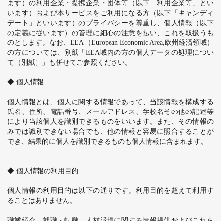
ます）の利用企業・提携企業・団体等（以下「利用企業等」とい
います）および本サービスをご利用になる方（以下「キャンディ
デート」といいます）のプライバシーを尊重し、個人情報（以下
の定義に従います）の管理に細心の注意を払い、これを取扱うも
のとします。なお、
EEA
（
European Economic Area,
欧州経済領域）
の方については、別紙「
EEA
域内の方の個人データの処理につい
て（別紙）」も併せてご参照ください。
◆ 個人情報
個人情報とは、個人に関する情報であって、当該情報を構成する
氏名、住所、電話番号、メールアドレス、学校名その他の記述等
により当該個人を識別できるものをいいます。また、その情報の
みでは識別できない場合でも、他の情報と容易に照合することが
でき、結果的に個人を識別できるものも個人情報に含まれます。
◆ 個人情報の利用目的
個人情報の利用目的は以下の通りです。利用目的を超えて利用す
ることはありません。
職業紹介、就職・転職、人材派遣に関する情報提供およびこれら