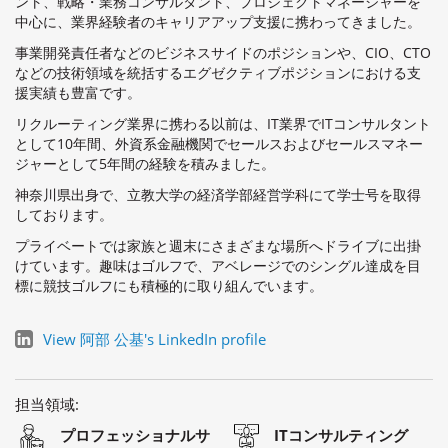
ント、戦略・業務コンサルタント、プロジェクトマネージャーを
中心に、業界経験者のキャリアアップ支援に携わってきました。
事業開発責任者などのビジネスサイドのポジションや、CIO、CTO
などの技術領域を統括するエグゼクティブポジションにおける支
援実績も豊富です。
リクルーティング業界に携わる以前は、IT業界でITコンサルタント
として10年間、外資系金融機関でセールスおよびセールスマネー
ジャーとして5年間の経験を積みました。
神奈川県出身で、立教大学の経済学部経営学科にて学士号を取得
しております。
プライベートでは家族と週末にさまざまな場所へドライブに出掛
けています。趣味はゴルフで、アベレージでのシングル達成を目
標に競技ゴルフにも積極的に取り組んでいます。
View 阿部 公基's LinkedIn profile
担当領域:
プロフェッショナルサ
ITコンサルティング