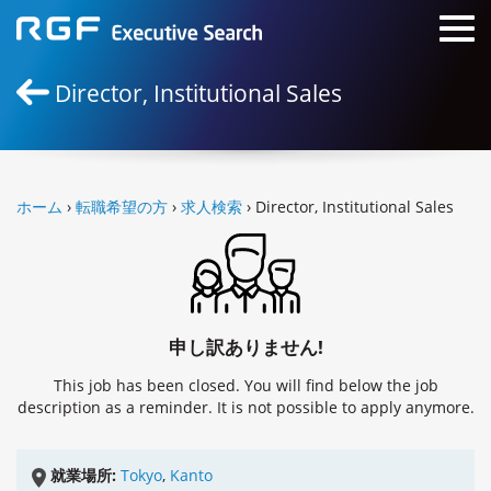
Director, Institutional Sales
ホーム
›
転職希望の方
›
求人検索
› Director, Institutional Sales
申し訳ありません!
This job has been closed. You will find below the job
description as a reminder. It is not possible to apply anymore.
就業場所:
Tokyo
,
Kanto