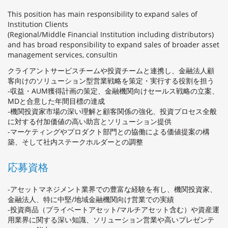
This position has main responsibility to expand sales of
Institution Clients
(Regional/Middle Financial Institution including distributors)
and has broad responsibility to expand sales of broader asset
management services, consultin
クライアントサービスチームや投資チームと連携し、金融法人顧
客向けのソリューション型営業戦略を策定・実行する役割を担う
-収益・AUM獲得計画の策定、金融機関向けセールス戦略の立案、
MDと合意した年間目標の達成
-機関投資家市場の深い理解と顧客関係の強化、投資プロセス全般
に対する付加価値の高い助言とソリューション提供
-マーケティングやプロダクト部門との協働による価値提案の構
築、そして社内ステークホルダーとの調整
応募資格
-アセットマネジメント業界での豊富な経験を有し、機関投資家、
金融法人、特に中堅/地域金融機関向け営業での実績
-投資商品（プライベートアセット/マルチアセット含む）や資産運
用業界に関する深い知識、ソリューション営業や高いプレゼンテ