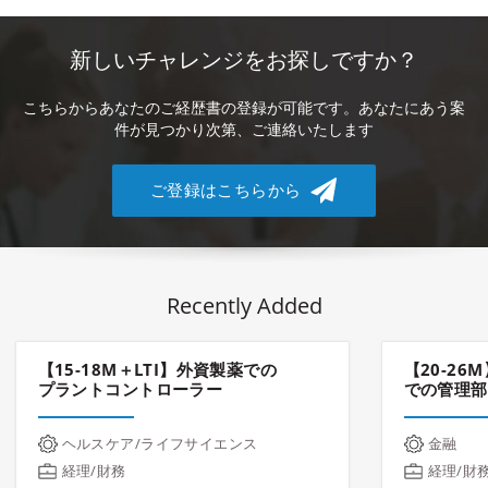
新しいチャレンジをお探しですか？
こちらからあなたのご経歴書の登録が可能です。あなたにあう案
件が見つかり次第、ご連絡いたします
ご登録はこちらから
Recently Added
【15-18M＋LTI】外資製薬での
【20-2
プラントコントローラー
での管理部
ヘルスケア/ライフサイエンス
金融
経理/財務
経理/財