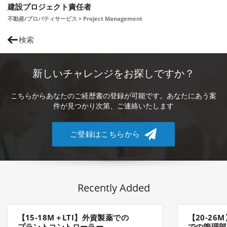
建設プロジェクト責任者
不動産/プロパティサービス > Project Management
検索
新しいチャレンジをお探しですか？
こちらからあなたのご経歴書の登録が可能です。あなたにあう案
件が見つかり次第、ご連絡いたします
ご登録はこちらから
Recently Added
【15-18M＋LTI】外資製薬での
【20-2
プラントコントローラー
での管理部