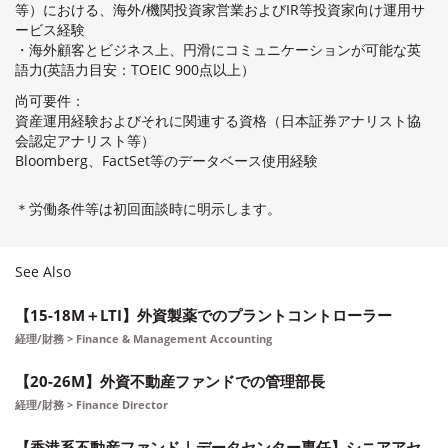
等）における、海外/機関投資家営業およびIR等投資家向け運用サ
ービス経験
・海外顧客とビジネス上、円滑にコミュニケーションが可能な英
語力(英語力目安：TOEIC 900点以上）
尚可要件：
資産運用経験およびそれに関連する資格（日本証券アナリスト協
会認定アナリスト等）
Bloomberg、FactSet等のデータベース使用経験
＊労働条件等は初回面談時に明示します。
See Also
【15-18M＋LTI】外資製薬でのプラントコントローラー
経理/財務 > Finance & Management Accounting
【20-26M】外資不動産ファンドでの管理部長
経理/財務 > Finance Director
【香港系不動産ファンド | データセンター専任】シニアアセ