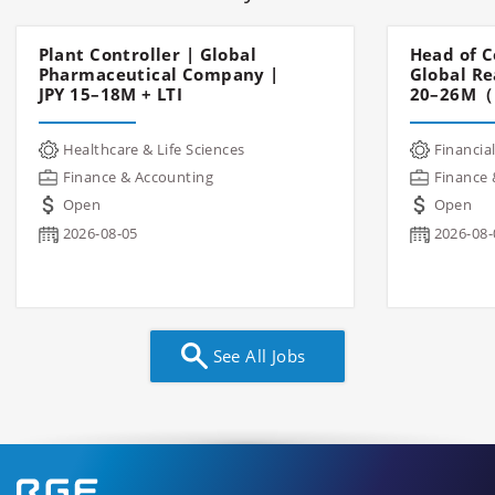
Plant Controller | Global
Head of C
Pharmaceutical Company |
Global Re
JPY 15–18M + LTI
20–26M（
Healthcare & Life Sciences
Financial
Finance & Accounting
Finance 
Open
Open
2026-08-05
2026-08-
See All Jobs