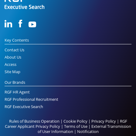
Key Contents
Contact Us
About Us
Access
Site Map
Our Brands
RGF HR Agent
RGF Professional Recruitment
RGF Executive Search
Rules of Business Operation
|
Cookie Policy
|
Privacy Policy
|
RGF
Career Applicant Privacy Policy
|
Terms of Use
|
External Transmission
of User Information
|
Notification