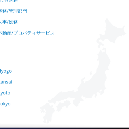
経理/財務
事務/管理部門
人事/総務
不動産/プロパティサービス
Hyogo
Kansai
Kyoto
Tokyo