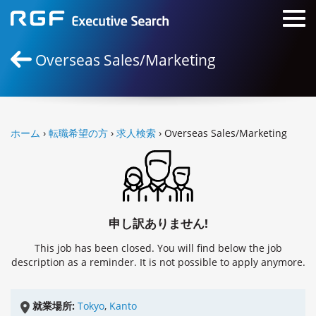
Overseas Sales/Marketing
ホーム
›
転職希望の方
›
求人検索
› Overseas Sales/Marketing
申し訳ありません!
This job has been closed. You will find below the job
description as a reminder. It is not possible to apply anymore.
就業場所:
Tokyo
,
Kanto