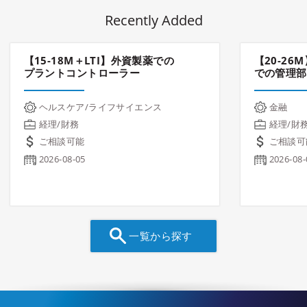
Recently Added
【15-18M＋LTI】外資製薬での
【20-2
プラントコントローラー
での管理部
ヘルスケア/ライフサイエンス
金融
経理/財務
経理/財
ご相談可能
ご相談可
2026-08-05
2026-08-
一覧から探す