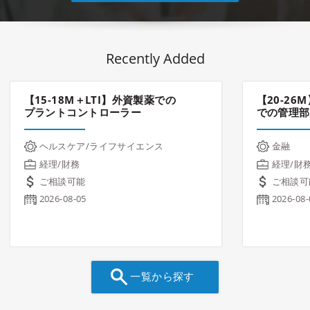
Recently Added
【15-18M＋LTI】外資製薬での
【20-2
プラントコントローラー
での管理部
ヘルスケア/ライフサイエンス
金融
経理/財務
経理/財
ご相談可能
ご相談可
2026-08-05
2026-08-
一覧から探す