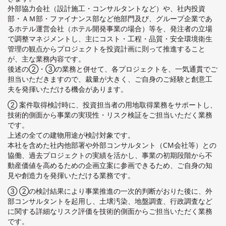
外部協⼒会社（設計施⼯・コンサルタントなど）や、社内投資
部・ＡＭ部・ファイナンス部など他部⾨及び、グループ企業であ
るホテル運営会社（ホテル開発事業の場合）等を、発注者の⽴場
で調整マネジメントし、主にコスト・⼯程・品質・安全環境衛⽣
管理の観点からプロジェクトを投資計画に則って推進すること
が、主な業務内容です。
後述の②・③の業務と併せて、各プロジェクトを、⼀気通貫でご
担当いただきますので、裁量が⼤きく、ご⾃⾝のご経験と創意⼯
夫を発揮いただける機会があります。
② 案件取得検討時に、投資担当者の⽤地取得業務をサポートし、
技術的側⾯から事業の実現性・リスク検証をご担当いただく業務
です。
上述の全ての建物⽤途が検討対象です。
本社を含めた社内他部署や外部コンサルタント（CM会社等）との
協働、過去プロジェクトの実績を活かし、事業の初期段階から不
動産価値を⾼めるための企画⽴案に参画できるため、ご⾃⾝の知
⾒や創造⼒を発揮いただける業務です。
③ ②の検討結果により事業推進の⼀次的判断がおりた後に、外
部コンサルタントを起⽤し、⼟壌汚染、地盤調査、⾏政調査など
に関する詳細なリスク評価を技術的側⾯からご担当いただく業務
です。