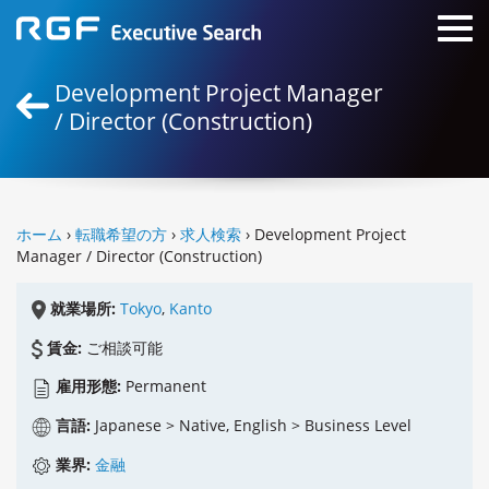
Development Project Manager
/ Director (Construction)
ホーム
›
転職希望の方
›
求人検索
› Development Project
Manager / Director (Construction)
就業場所:
Tokyo
,
Kanto
賃金:
ご相談可能
雇用形態:
Permanent
言語:
Japanese > Native, English > Business Level
業界:
金融