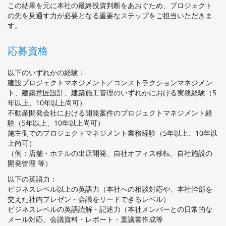
この結果を元に本社の最終投資判断をあおぐため、プロジェクト
の先を⾒通す⼒が必要となる重要なステップをご担当いただきま
す。
応募資格
以下のいずれかの経験：
建設プロジェクトマネジメント／コンストラクションマネジメン
ト、建築意匠設計、建築施工管理のいずれかにおける実務経験（5
年以上、10年以上尚可）
不動産開発会社における開発案件のプロジェクトマネジメント経
験（5年以上、10年以上尚可）
施主側でのプロジェクトマネジメント業務経験（5年以上、10年以
上尚可）
（例：店舗・ホテルの出店開発、自社オフィス移転、自社施設の
開発管理 等）
以下の英語力：
ビジネスレベル以上の英語力（本社への相談対応や、本社幹部を
交えた社内プレゼン・会議をリードできるレベル）
ビジネスレベルの英語読解・記述力（本社メンバーとの日常的な
メール対応、会議資料・レポート・稟議書作成等