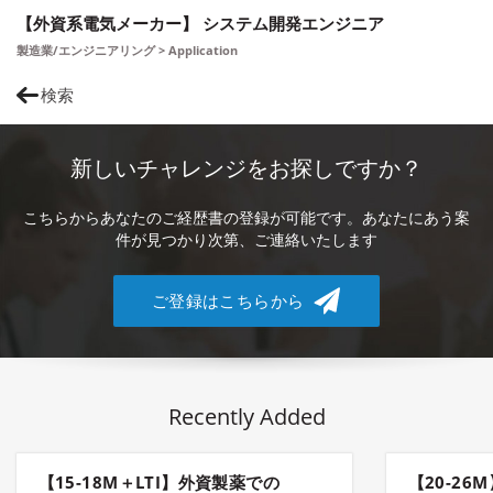
【外資系電気メーカー】 システム開発エンジニア
製造業/エンジニアリング > Application
検索
新しいチャレンジをお探しですか？
こちらからあなたのご経歴書の登録が可能です。あなたにあう案
件が見つかり次第、ご連絡いたします
ご登録はこちらから
Recently Added
【15-18M＋LTI】外資製薬での
【20-2