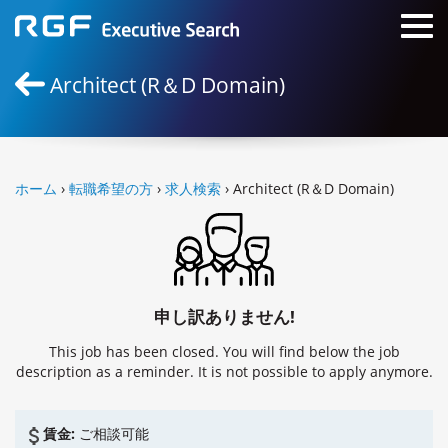
Architect (R＆D Domain)
ホーム
›
転職希望の方
›
求人検索
› Architect (R＆D Domain)
申し訳ありません!
This job has been closed. You will find below the job
description as a reminder. It is not possible to apply anymore.
賃金:
ご相談可能