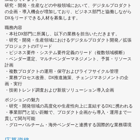
研究・開発・生産などの中核領域において、デジタルプロダクト
の企画・導入機会が増加しており、ビジネス部門と協働しながら
DXをリードできる人材を募集します。
職務内容
・本社DX部門に所属し、以下の業務を担当いただきます。
・研究・開発・生産領域におけるデジタルプロダクト開発／拡張
プロジェクトのITリード
・ビジネス要件・システム要件定義のリード（複数領域横断）
・ベンダー選定、マルチベンダーマネジメント、予算・リソース
計画
・複数プロダクトの運用・保守およびライフサイクル管理
・業務プロセス改善、DX推進施策、チェンジマネジメントの企
画・実行
・技術トレンド調査および新規ソリューション導入企画
ポジションの魅力
・研究・開発領域の高度化や生産性向上に直結するDXに携われる
・事業部門と近い距離で、プロダクト企画から導入・運用まで一
貫して関与可能
・グローバルチーム・海外ベンダーと連携する国際的な業務環境