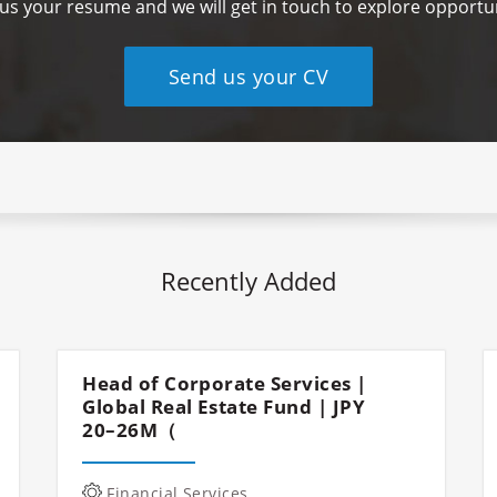
us your resume and we will get in touch to explore opportun
Send us your CV
Recently Added
Head of Corporate Services |
Global Real Estate Fund | JPY
20–26M（
Financial Services