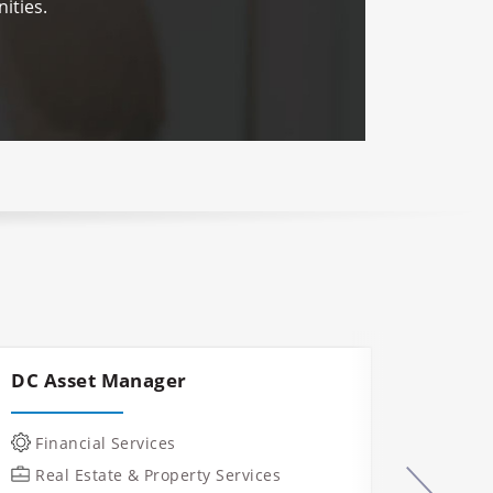
ities.
DC Asset Manager
Const
Mana
Financial Services
IT &
Real Estate & Property Services
Manu