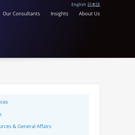
English
日本語
Our Consultants
Insights
About Us
ices
e
ces & General Affairs