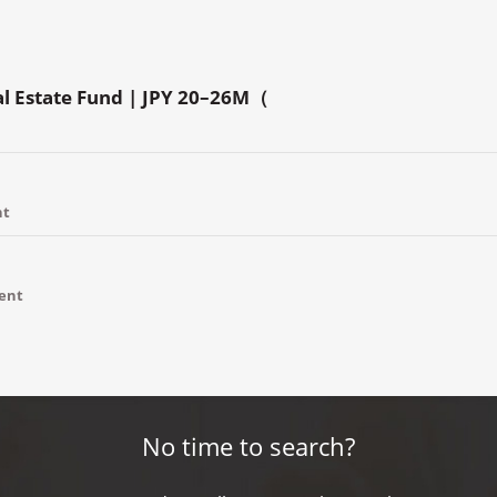
al Estate Fund | JPY 20–26M（
nt
ment
No time to search?