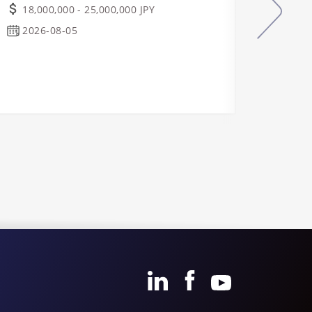
18,000,000 - 25,000,000 JPY
Indu
2026-08-05
Real
Ope
Osa
2026