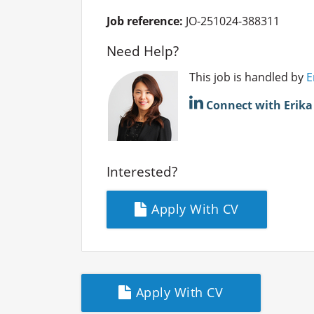
Job reference:
JO-251024-388311
Need Help?
This job is handled by
E
Connect with Erik
Interested?
Apply With CV
Apply With CV