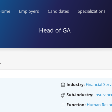
Home
Employers
Candidates
Specializations
Head of GA
A
Industry:
Financial Serv
Sub-industry:
Insuranc
Function:
Human Resour