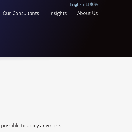
English
日本語
Our Consultants
Insights
About Us
ot possible to apply anymore.