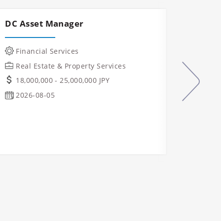
DC Asset Manager
Const
Mana
Financial Services
IT &
Real Estate & Property Services
Manu
18,000,000 - 25,000,000 JPY
Indu
2026-08-05
Real
Ope
Osa
2026