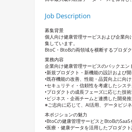
Job Description
募集背景
個人向け健康管理サービスおよび企業向け
集しています。
BtoC・BtoBの両領域を横断するプ
業務内容
企業向け健康管理サービスのバックエン
•新規プロダクト・新機能の設計および開
•既存機能の改善、性能・品質向上に向
•セキュリティ・信頼性を考慮したシス
•プロダクトの成長フェーズに応じた技
•ビジネス・企画チームと連携した開発推
※ご志向に応じて、AI活用、データビジ
本ポジションの魅力
•BtoCの健康管理サービスとBtoBのS
•医療・健康データを活用したプロダク