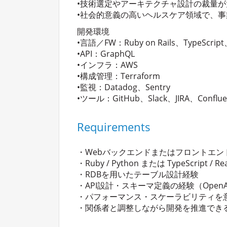
•技術選定やアーキテクチャ設計の裁量
•社会的意義の高いヘルスケア領域で、
開発環境
•言語／FW：Ruby on Rails、TypeScript
•API：GraphQL
•インフラ：AWS
•構成管理：Terraform
•監視：Datadog、Sentry
•ツール：GitHub、Slack、JIRA、Conflue
Requirements
・Webバックエンドまたはフロントエン
・Ruby / Python または TypeScript / Re
・RDBを用いたテーブル設計経験
・API設計・スキーマ定義の経験（OpenAP
・パフォーマンス・スケーラビリティを
・関係者と調整しながら開発を推進でき