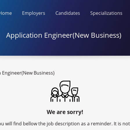
Home
Employers
Candidates
Specializations
Application Engineer(New Business)
n Engineer(New Business)
We are sorry!
u will find bellow the job description as a reminder. It is n