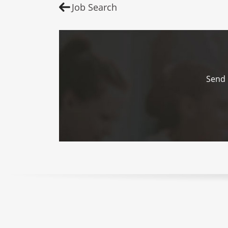
Job Search
Send 