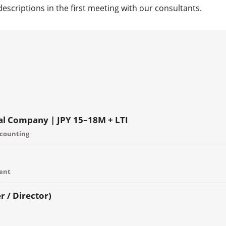
 descriptions in the first meeting with our consultants.
cal Company | JPY 15–18M + LTI
ccounting
ment
 / Director)