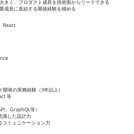
が大きく、プロダクト成長を技術面からリードできる
事業成長に直結する開発経験を積める
、React
nce
ド開発の実務経験（3年以上）
act 等
I、GraphQL等）
意識した設計力
るコミュニケーション力