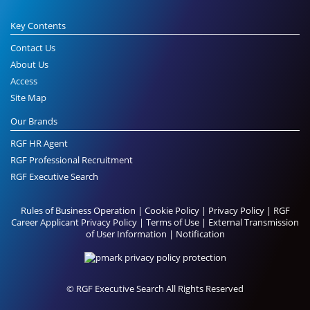
Key Contents
Contact Us
About Us
Access
Site Map
Our Brands
RGF HR Agent
RGF Professional Recruitment
RGF Executive Search
Rules of Business Operation
|
Cookie Policy
|
Privacy Policy
|
RGF
Career Applicant Privacy Policy
|
Terms of Use
|
External Transmission
of User Information
|
Notification
© RGF Executive Search All Rights Reserved