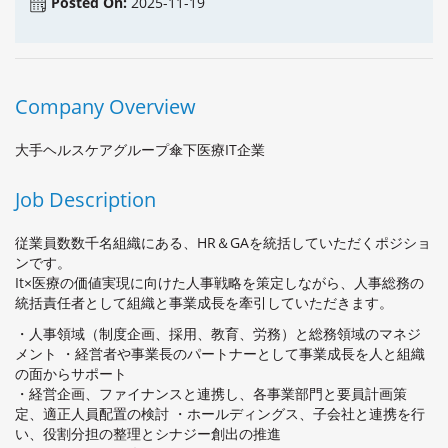
Posted On:
2025-11-19
Company Overview
大手ヘルスケアグループ傘下医療IT企業
Job Description
従業員数数千名組織にある、HR＆GAを統括していただくポジショ
ンです。
It×医療の価値実現に向けた人事戦略を策定しながら、人事総務の
統括責任者として組織と事業成長を牽引していただきます。
・人事領域（制度企画、採用、教育、労務）と総務領域のマネジ
メント ・経営者や事業長のパートナーとして事業成長を人と組織
の面からサポート
・経営企画、ファイナンスと連携し、各事業部門と要員計画策
定、適正人員配置の検討 ・ホールディングス、子会社と連携を行
い、役割分担の整理とシナジー創出の推進