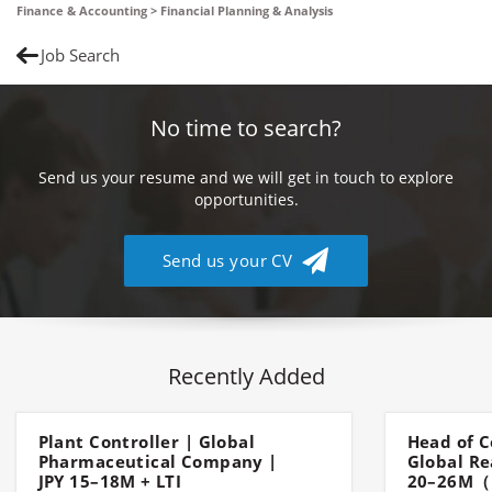
Finance & Accounting > Financial Planning & Analysis
Job Search
No time to search?
Send us your resume and we will get in touch to explore
opportunities.
Send us your CV
Recently Added
Plant Controller | Global
Head of C
Pharmaceutical Company |
Global Re
JPY 15–18M + LTI
20–26M（