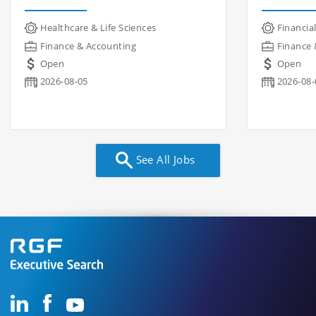
Healthcare & Life Sciences
Financial
Finance & Accounting
Finance 
Open
Open
2026-08-05
2026-08-
See All Jobs