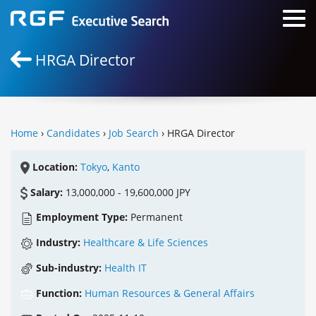
HRGA Director
Home
›
Candidates
›
Job Search
› HRGA Director
Location:
Tokyo
,
Kanto
Salary:
13,000,000 - 19,600,000 JPY
Employment Type:
Permanent
Industry:
Healthcare & Life Sciences
Sub-industry:
Health IT
Function:
Human Resources & General Affairs