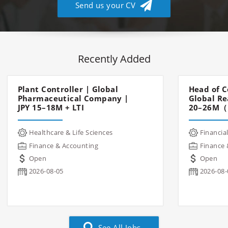
Send us your CV
Recently Added
Plant Controller | Global
Head of C
Pharmaceutical Company |
Global Re
JPY 15–18M + LTI
20–26M（
Healthcare & Life Sciences
Financial
Finance & Accounting
Finance 
Open
Open
2026-08-05
2026-08-
See All Jobs