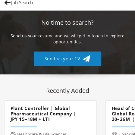
Job Search
No time to search?
Send us your resume and we will get in touch to explore
opportunities.
Send us your CV
Recently Added
Plant Controller | Global
Head of C
Pharmaceutical Company |
Global Re
JPY 15–18M + LTI
20–26M（
Healthcare & Life Sciences
Financial