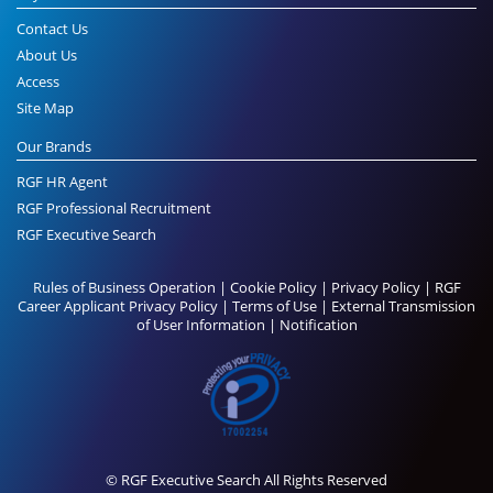
Contact Us
About Us
Access
Site Map
Our Brands
RGF HR Agent
RGF Professional Recruitment
RGF Executive Search
Rules of Business Operation
|
Cookie Policy
|
Privacy Policy
|
RGF
Career Applicant Privacy Policy
|
Terms of Use
|
External Transmission
of User Information
|
Notification
© RGF Executive Search All Rights Reserved