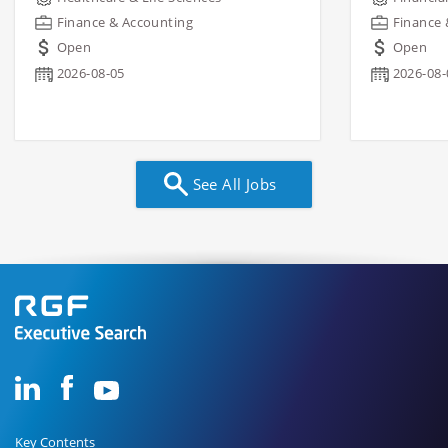
Finance & Accounting
Finance 
Open
Open
2026-08-05
2026-08-
See All Jobs
Key Contents