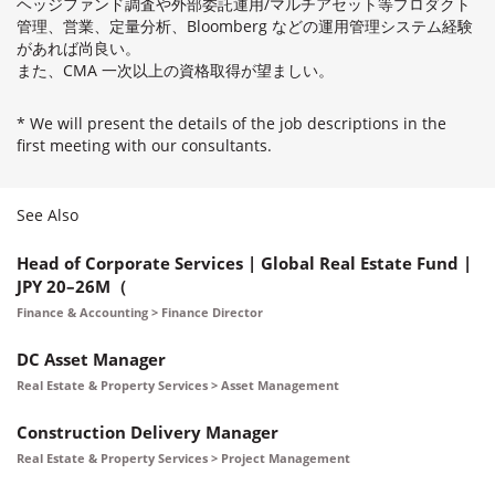
ヘッジファンド調査や外部委託運用/マルチアセット等プロダクト
管理、営業、定量分析、Bloomberg などの運用管理システム経験
があれば尚良い。
また、CMA 一次以上の資格取得が望ましい。
* We will present the details of the job descriptions in the
first meeting with our consultants.
See Also
Head of Corporate Services | Global Real Estate Fund |
JPY 20–26M（
Finance & Accounting > Finance Director
DC Asset Manager
Real Estate & Property Services > Asset Management
Construction Delivery Manager
Real Estate & Property Services > Project Management