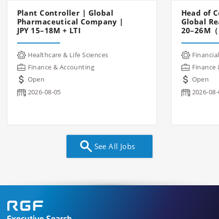
Plant Controller | Global
Head of C
Pharmaceutical Company |
Global Re
JPY 15–18M + LTI
20–26M（
Healthcare & Life Sciences
Financial
Finance & Accounting
Finance 
Open
Open
2026-08-05
2026-08-
See All Jobs