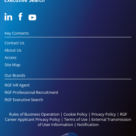
Key Contents
Contact Us
About Us
Access
Site Map
Our Brands
RGF HR Agent
RGF Professional Recruitment
RGF Executive Search
Rules of Business Operation
|
Cookie Policy
|
Privacy Policy
|
RGF
Career Applicant Privacy Policy
|
Terms of Use
|
External Transmission
of User Information
|
Notification