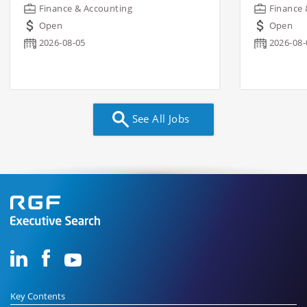
Finance & Accounting
Finance 
Open
Open
2026-08-05
2026-08-
See All Jobs
Key Contents