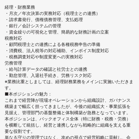
経理・財務業務
・月次／年次決算の実務対応（税理士との連携）
・請求書発行、債権債務管理、支払処理
・銀行／会計システムの管理
・資金繰りの可視化と管理、簡易的な財務計画の立案
税務対応
・顧問税理士との連携による各種税務申告の準備
・消費税、法人税等の対応補助、インボイス制度対応
・税務調査対応や制度変更への実務対応
労務管理
・給与計算データの確認と社労士との連携
・勤怠管理、入退社手続き、労務リスク対応
※業務比重としましては、経理財務業務をメインに実施いただきま
す。
■本ポジションの魅力：
これまで経営陣が現場オペレーションから組織設計、ガバナンス
構築まで幅広く担ってきましたが、今後の組織拡大・事業拡張を
見据え、管理部門の基盤整備と体制構築が急務となっています。
本ポジションは、バックオフィス全体（特に財務・税務・労務）
を横断して統括し、経営と連携しながら戦略的に組織を支える重
要な役割です。
単なる守りの管理ではなく、攻めの視点で経営戦略に貢献し、会