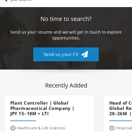
No time to search?
Send us your resume and we will get in touch to explore
opportunities.
Send us your CV
Recently Added
Plant Controller | Global
Head of C
Pharmaceutical Company |
Global Re
JPY 15–18M + LTI
20–26M（
Healthcare & Life Sciences
Financial