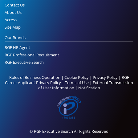
Contact Us
About Us
Access
Site Map
Our Brands
RGF HR Agent
RGF Professional Recruitment
RGF Executive Search
Rules of Business Operation
|
Cookie Policy
|
Privacy Policy
|
RGF
Career Applicant Privacy Policy
|
Terms of Use
|
External Transmission
of User Information
|
Notification
© RGF Executive Search All Rights Reserved